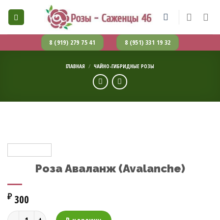
Skip
to
content
8 (919) 279 75 41
8 (951) 331 19 32
ГЛАВНАЯ
/
ЧАЙНО-ГИБРИДНЫЕ РОЗЫ
Роза Аваланж (Avalanche)
₽
300
Количество товара Роза Аваланж (Avalanche)