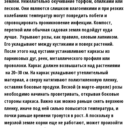
землей. Нежелательно окучивание торфом, опилками или
песком. Они являются слишком влагоемкими и при резких
колебаниях температур могут повредить побеги и
спровоцировать проникновение инфекции. Компост,
перегной или обычная садовая земля подойдут куда
лучше. Укрывают розы, как правило, еловым лапником.
Его укладывают между кустиками и поверх растений.
После этого над кустами устанавливают каркасы из
парниковых дуг, реек, металлического профиля или
проволоки. Каркас должен возвышаться над растениями
на 20–30 см. На каркас укладывают утеплительный
материал, а сверху натягивают полиэтиленовую пленку,
оставляя боковые продухи. Весной (в марте-апреле) розы
необходимо начинать проветривать, открывая боковые
стороны каркаса. Важно как можно раньше снять верхнюю
пленку, иначе под ней сильно повысится температура, и
почки раньше времени тронутся в рост. А поскольку в
мерзлой земле корни еще не работают, может произойти