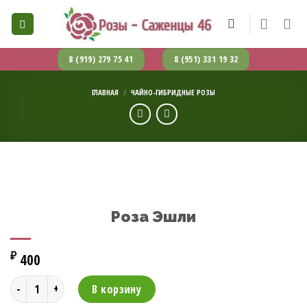
Skip
to
content
8 (919) 279 75 41
8 (951) 331 19 32
ГЛАВНАЯ
/
ЧАЙНО-ГИБРИДНЫЕ РОЗЫ
Роза Эшли
₽
400
Количество товара Роза Эшли
В корзину