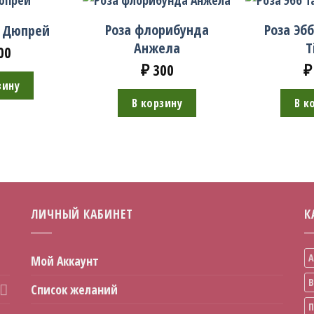
Роза флорибунда
Роза Эбб
и Дюпрей
Анжела
T
00
₽
300
₽
зину
В корзину
В к
ЛИЧНЫЙ КАБИНЕТ
К
А
Мой Аккаунт
В
Список желаний
П