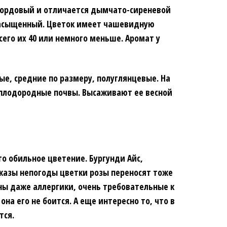
 бордовый и отличается дымчато-сиреневой
-насыщенный. Цветок имеет чашевидную
сего их 40 или немного меньше. Аромат у
ные, средние по размеру, полуглянцевые. На
 плодородные почвы. Высаживают ее весной
то обильное цветение. Бургунди Айс,
оказы непогоды цветки розы переносят тоже
льны даже аллергики, очень требовательные к
на его не боится. А еще интересно то, что в
тся.