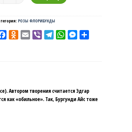
атегория:
РОЗЫ ФЛОРИБУНДЫ
Facebook
Odnoklassniki
Email
Viber
Telegram
WhatsApp
Messenger
Отправить
ce). Автором творения считается Эдгар
ся как «обильное». Так, Бургунди Айс тоже