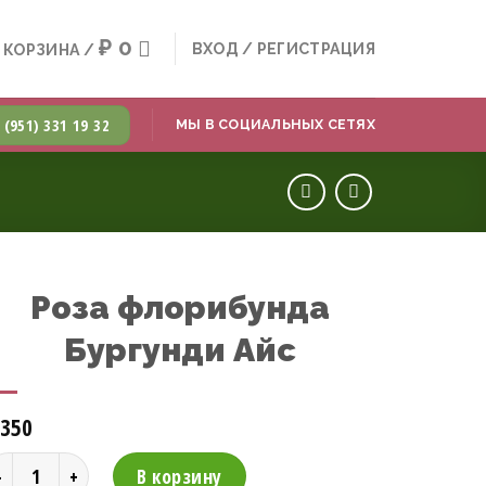
₽
0
ВХОД / РЕГИСТРАЦИЯ
КОРЗИНА /
 (951) 331 19 32
МЫ В СОЦИАЛЬНЫХ СЕТЯХ
Роза флорибунда
Бургунди Айс
350
оличество товара Роза флорибунда Бургунди Айс
В корзину