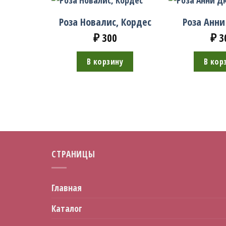
Роза Новалис, Кордес
Роза Анн
ибунда
₽
300
₽
3
лла
lla)
В корзину
В кор
ну
СТРАНИЦЫ
Главная
Каталог