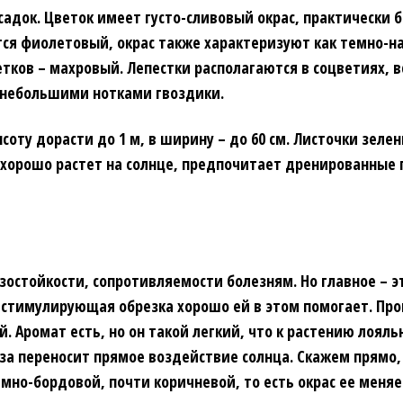
садок. Цветок имеет густо-сливовый окрас, практически
ется фиолетовый, окрас также характеризуют как темно
етков – махровый. Лепестки располагаются в соцветиях, в
с небольшими нотками гвоздики.
ысоту дорасти до 1 м, в ширину – до 60 см. Листочки зеле
 хорошо растет на солнце, предпочитает дренированные
зостойкости, сопротивляемости болезням. Но главное – э
и стимулирующая обрезка хорошо ей в этом помогает. Пр
ей. Аромат есть, но он такой легкий, что к растению лоя
за переносит прямое воздействие солнца. Скажем прямо, о
мно-бордовой, почти коричневой, то есть окрас ее меняе